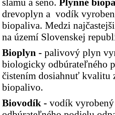
slamu a seno.
Plynné biopa
drevoplyn a vodík vyroben
biopaliva. Medzi najčastejš
na území Slovenskej republi
Bioplyn -
palivový plyn vy
biologicky odbúrateľného 
čistením dosiahnuť kvalitu
biopalivo.
Biovodík -
vodík vyrobený 
odbúrateľného podielu odpa