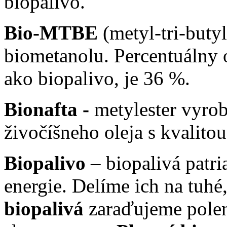
biopalivo.
Bio-MTBE
(metyl-tri-butyl
biometanolu. Percentuálny 
ako biopalivo, je 36 %.
Bionafta -
metylester vyrob
živočíšneho oleja s kvalito
Biopalivo
– biopalivá patr
energie. Delíme ich na tuh
biopalivá
zaraďujeme polená,