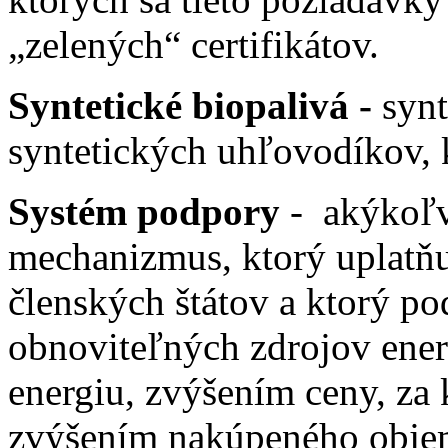
„zelených“ certifikátov.
Syntetické biopalivá -
syn
syntetických uhľovodíkov, 
Systém podpory
- akýkoľve
mechanizmus, ktorý uplatňu
členských štátov a ktorý po
obnoviteľných zdrojov ener
energiu, zvýšením ceny, za 
zvýšením nakúpeného objem