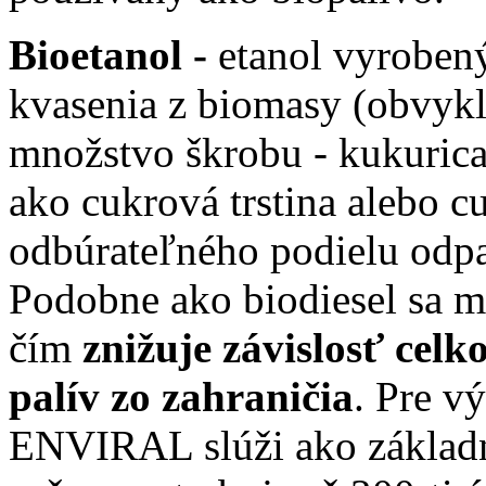
Bioetanol -
etanol vyroben
kvasenia z biomasy (obvykle
množstvo škrobu - kukurica,
ako cukrová trstina alebo c
odbúrateľného podielu odpa
Podobne ako biodiesel sa m
čím
znižuje závislosť cel
palív zo zahraničia
. Pre v
ENVIRAL slúži ako základná