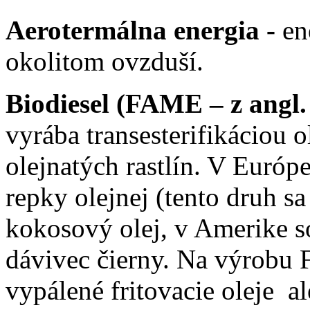
Aerotermálna energia -
ene
okolitom ovzduší.
Biodiesel (FAME – z angl.
vyrába transesterifikáciou 
olejnatých rastlín. V Európ
repky olejnej (tento druh 
kokosový olej, v Amerike só
dávivec čierny. Na výrobu
vypálené fritovacie oleje al