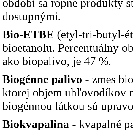
období sa ropné produkty s
dostupnými.
Bio-ETBE
(etyl-tri-butyl-
bioetanolu. Percentuálny o
ako biopalivo, je 47 %.
Biogénne palivo
- zmes bio
ktorej objem uhľovodíkov 
biogénnou látkou sú upravov
Biokvapalina -
kvapalné p