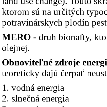
land use change). Touto skr
ktorom sú na určitých typo
potravinárskych plodín pest
MERO -
druh bionafty, kt
olejnej.
Obnoviteľné zdroje energ
teoreticky dajú čerpať neust
vodná energia
slnečná energia