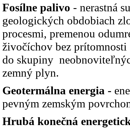
Fosílne palivo
- nerastná s
geologických obdobiach zl
procesmi, premenou odumret
živočíchov bez prítomnosti 
do skupiny neobnoviteľných
zemný plyn.
Geotermálna energia -
ene
pevným zemským povrcho
Hrubá konečná energetick