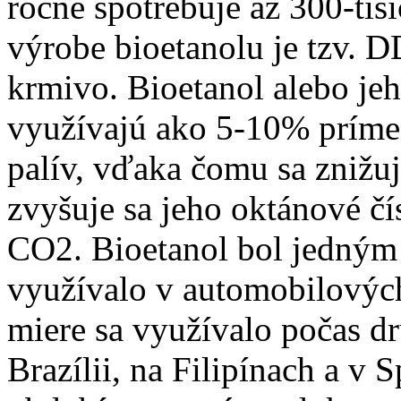
ročne spotrebuje až 300-tis
výrobe bioetanolu je tzv. 
krmivo. Bioetanol alebo jeh
využívajú ako 5-10% príme
palív, vďaka čomu sa znižu
zvyšuje sa jeho oktánové čí
CO2. Bioetanol bol jedným z
využívalo v automobilovýc
miere sa využívalo počas d
Brazílii, na Filipínach a 