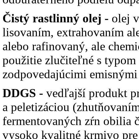
Čistý rastlinný olej -
olej 
lisovaním, extrahovaním a
alebo rafinovaný, ale chem
použitie zlučiteľné s typom
zodpovedajúcimi emisnými
DDGS -
vedľajší produkt p
a peletizáciou (zhutňovaní
fermentovaných zŕn obilia č
vysoko kvalitné krmivo pre