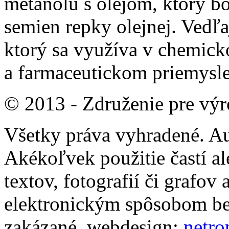
metanolu s olejom, ktorý bo
semien repky olejnej. Vedľa
ktorý sa využíva v chemic
a farmaceutickom priemysle
© 2013 - Združenie pre výr
Všetky práva vyhradené. Au
Akékoľvek použitie častí a
textov, fotografií či graf
elektronickým spôsobom be
zakázané. webdesign:
netrop